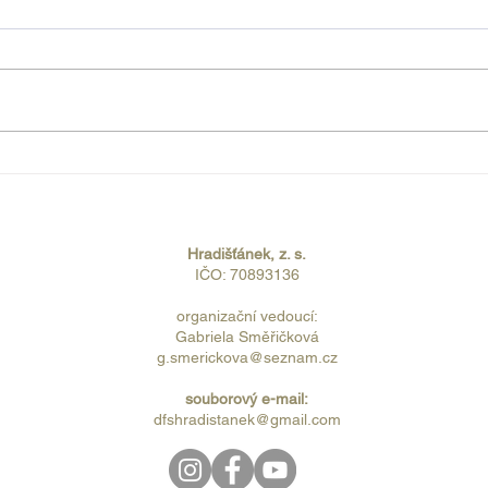
2024🍇
Hradišťánek VI
reprezentoval slovácký
folklór v polském městě
Puławy
Hradišťánek, z. s.
IČO: 70893136
organizační vedoucí:
Gabriela Směřičková
g.smerickova@seznam.cz
souborový e-mail:
dfshradistanek@gmail.com