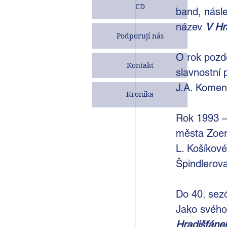
CD
band, násle
název
V Hr
Podporují nás
O rok pozdě
Kontakt
slavnostní
J.A. Komen
Kronika
Rok 1993 – 
města Zoers
L. Košíkové
Špindlerov
Do 40. sezó
Jako svého 
Hradišťánek 