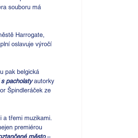
iéra souboru má 
městě Harrogate, 
lní oslavuje výročí 
u pak belgická 
 s pacholaty
 autorky 
or Špindleráček ze 
i a třemi muzikami. 
 nejen premiérou
oztančené město
–