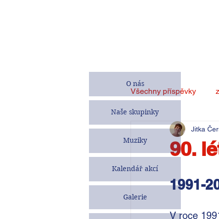
O nás
Všechny příspěvky
Naše skupinky
Jitka Čer
Muziky
90. l
Kalendář akcí
1991-2
Galerie
V roce 199