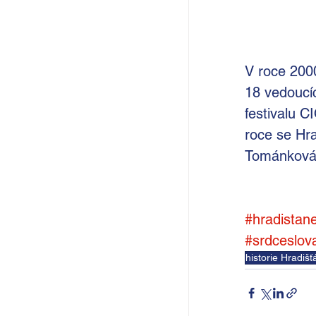
V roce 2000
18 vedoucíc
festivalu 
roce se Hr
Tománková
#hradistan
#srdceslov
historie Hradiš