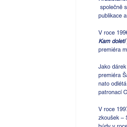
společně s
publikace 
V roce 1996
Kam doletí 
premiéra m
Jako dárek 
premiéra Š
nato odlétá
patronací C
V roce 199
zkoušek
– 
búdy v roce