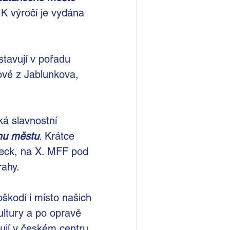
K výročí je vydána 
stavují v pořadu
vé z Jablunkova, 
á slavnostní 
mu městu
. Krátce 
beck, na X. MFF pod 
rahy.
kodí i místo našich 
ltury a po opravě 
pují v českém centru 