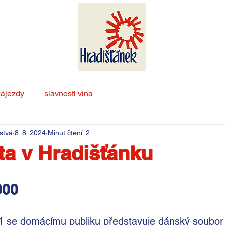
zájezdy
slavnosti vína
stvá
8. 8. 2024
Minut čtení: 2
éta v Hradišťánku
000
1 se domácímu publiku představuje dánský soubor