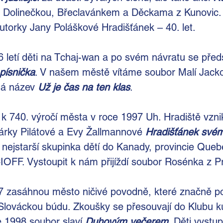
 Dolinečkou, Břeclavánkem a Děckama z Kunovic. 
autorky Jany Poláškové Hradišťánek
– 40. let.
 letí děti na Tchaj-wan a po svém návratu se před
písnička
. V našem městě vítáme soubor Malí Jacko
á název
Už je čas na ten klas
.
k 740. výročí města v roce 1997 Uh. Hradiště vznik
árky Pilátové a Evy Žallmannové 
Hradišťánek své
 nejstarší skupinka dětí do Kanady, provincie Que
IOFF. Vystoupit k nám přijíždí soubor Rosénka z P
7 zasáhnou město ničivé povodně, které značně poš
Slováckou búdu. Zkoušky se přesouvají do Klubu ku
 1998 soubor slaví
Duhovým večerem
. Děti vystu