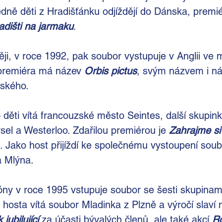
dně děti z Hradišťánku odjíždějí do Dánska, prem
adišti na jarmaku
.
ji, v roce 1992, pak soubor vystupuje v Anglii ve 
 premiéra má název
Orbis pictus
, svým názvem i náp
ského.
děti vítá francouzské město Seintes, další skupink
el a Westerloo. Zdařilou premiérou je
Zahrajme si
. Jako host přijíždí ke společnému vystoupení soub
a Mlýna.
ny v roce 1995 vstupuje soubor se šesti skupinam
hosta vítá soubor Mladinka z Plzně a výročí slaví
jubilující
 za účasti bývalých členů, ale také akcí
R