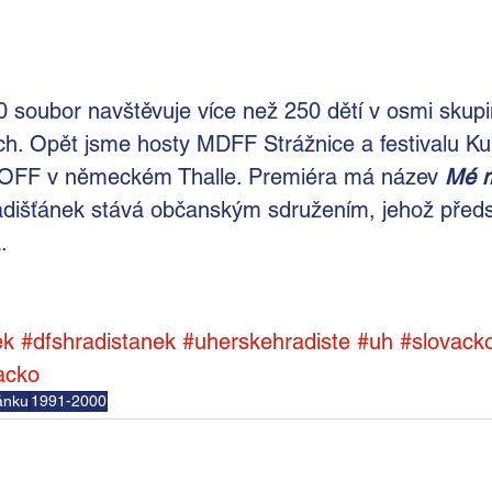
 soubor navštěvuje více než 250 dětí v osmi skupi
h. Opět jsme hosty MDFF Strážnice a festivalu Kun
CIOFF v německém Thalle. Premiéra má název
Mé m
adišťánek stává občanským sdružením, jehož předs
.
ek
#dfshradistanek
#uherskehradiste
#uh
#slovack
acko
ťánku
1991-2000