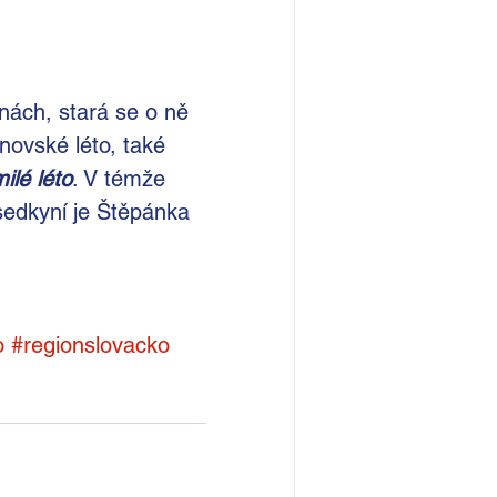
nách, stará se o ně 
ovské léto, také 
ilé léto
. V témže 
edkyní je Štěpánka 
o
#regionslovacko