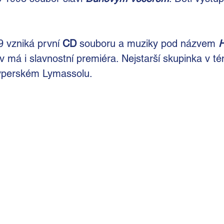
 vzniká první 
CD
 souboru a muziky pod názvem
H
v má i slavnostní premiéra. Nejstarší skupinka v t
 kyperském Lymassolu.