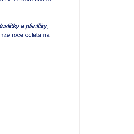
usličky a písničky
, 
émže roce odlétá na 