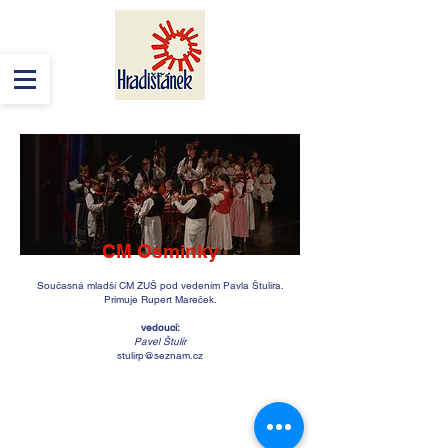
CM Osminky
Současná mladší CM ZUŠ pod vedením Pavla Štulíra.
Primuje Rupert Mareček.
vedoucí:
Pavel Štulír
stulirp@seznam.cz