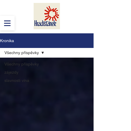
Kronika
Všechny příspěvky
Všechny příspěvky
zájezdy
slavnosti vína