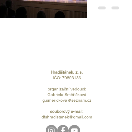
téměř po celou 
malými přestávk
celosvětové pan
Hradišťánek, z. s.
IČO: 70893136
organizační vedoucí:
Gabriela Směřičková
g.smerickova@seznam.cz
souborový e-mail:
dfshradistanek@gmail.com