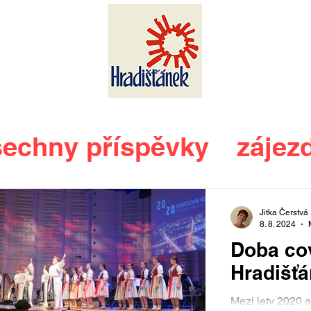
echny příspěvky
zájez
slavnosti vína
Jitka Čerstvá
8. 8. 2024
Doba co
Hradišť
Mezi lety 2020 