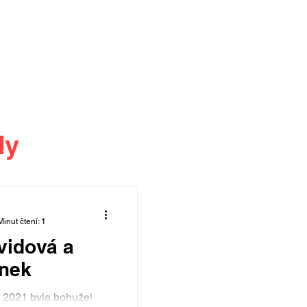
dy
Minut čtení: 1
vidová a
ánek
a 2021 byla bohužel