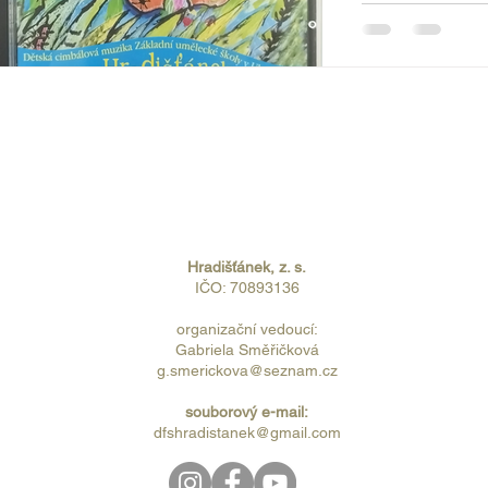
publiku předsta
Ballerup drum b
Hradišťánku odjí
Hradišťánek, z. s.
IČO: 70893136
organizační vedoucí:
Gabriela Směřičková
g.smerickova@seznam.cz
souborový e-mail:
dfshradistanek@gmail.com