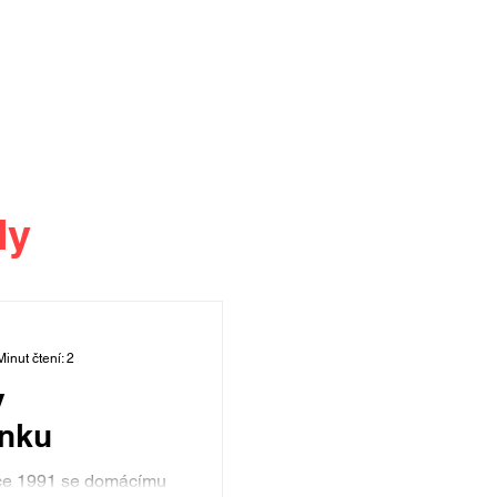
dy
Minut čtení: 2
v
ánku
ce 1991 se domácímu