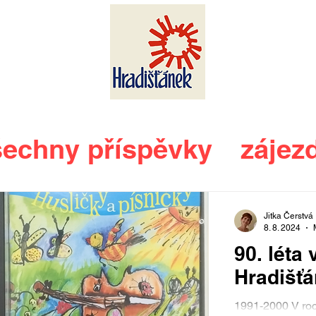
echny příspěvky
zájez
slavnosti vína
Jitka Čerstvá
8. 8. 2024
90. léta 
Hradišť
1991-2000 V ro