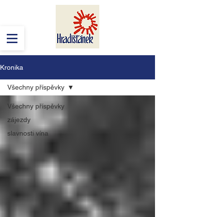
Kronika
Všechny příspěvky
Všechny příspěvky
zájezdy
slavnosti vína