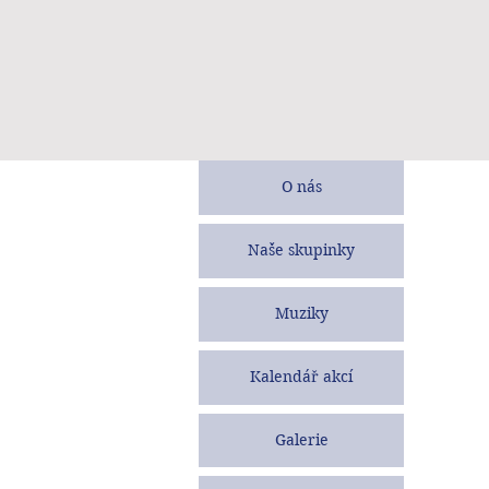
O nás
Naše skupinky
Muziky
Kalendář akcí
Galerie